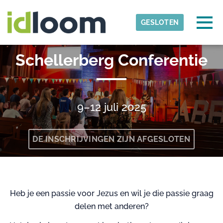
Skip to main content
Gedetecteerde tijdzone
Togg
GESLOTEN
YfCZwolle
Schellerberg Conferentie
OK
9–12 juli 2025
DE INSCHRIJVINGEN ZIJN AFGESLOTEN
Heb je een passie voor Jezus en wil je die passie graag
delen met anderen?